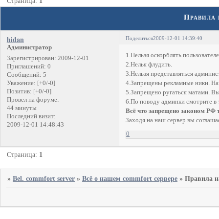
Страница:
1
Правила 
hidan
Поделиться
2009-12-01 14:39:40
Администратор
1.Нельзя оскорблять пользователе
Зарегистрирован
: 2009-12-01
2.Нелья флудить.
Приглашений:
0
3.Нельзя представляться админист
Сообщений:
5
4.Запрещены рекламные ники. На
Уважение:
[+0/-0]
Позитив:
[+0/-0]
5.Запрещено ругаться матами. В
Провел на форуме:
6.По поводу админки смотрите в 
44 минуты
Всё что запрещено законом РФ т
Последний визит:
Заходя на наш сервер вы соглаш
2009-12-01 14:48:43
0
Страница:
1
»
Bel. commfort server
»
Всё о нашем commfort сервере
»
Правила н