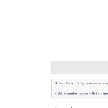
Привет, Гость!
Войдите
или
зарегист
»
Bel. commfort server
»
Всё о наш